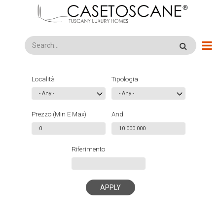
Skip
to
main
content
Search
Località
Tipologia
Prezzo (Min E Max)
And
Riferimento