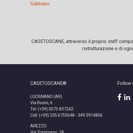
Subbiano
CASETOSCANE, attraverso il proprio staff composto
ristrutturazione e di ogn
CASETOSCANE®
Follow 
fac
l
LUCIGNANO (AR)
Via Rosini, 6
Tel: (+39) 0575 837242
Cell: (+39) 335 6755648 - 349 3914806
AREZZO
Via Trasimeno, 18