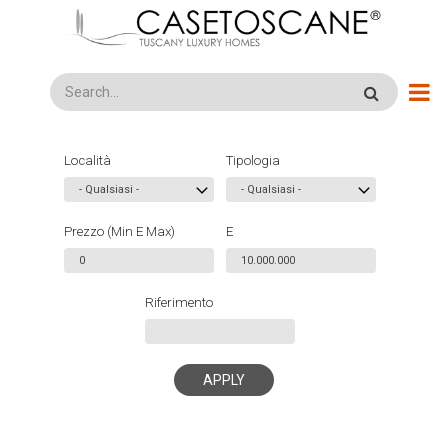
Salta
al
contenuto
principale
Search
Località
Tipologia
Prezzo (Min E Max)
E
Riferimento