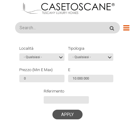
Salta
al
contenuto
principale
Search
Località
Tipologia
Prezzo (Min E Max)
E
Riferimento