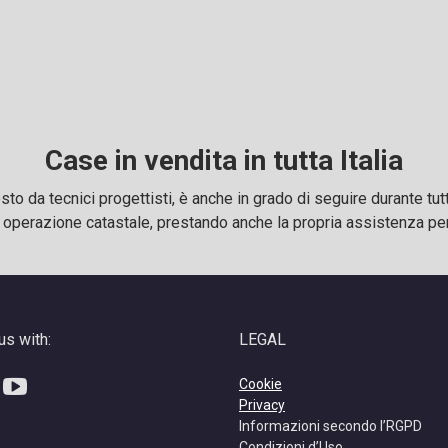
Case in vendita in tutta Italia
 da tecnici progettisti, è anche in grado di seguire durante tutte
i operazione catastale, prestando anche la propria assistenza per 
us with:
LEGAL
ebook
inkedin
YouTube
Cookie
Privacy
Informazioni secondo l’RGPD
Condizioni d’Uso