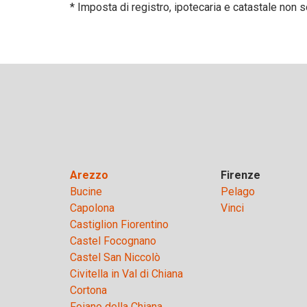
* Imposta di registro, ipotecaria e catastale non 
Arezzo
Firenze
Bucine
Pelago
Capolona
Vinci
Castiglion Fiorentino
Castel Focognano
Castel San Niccolò
Civitella in Val di Chiana
Cortona
Foiano della Chiana