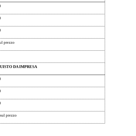
0
0
0
ul prezzo
UISTO DA IMPRESA
0
0
0
sul prezzo