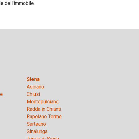
le dell'immobile.
Siena
Asciano
se
Chiusi
Montepulciano
Radda in Chianti
Rapolano Terme
Sarteano
Sinalunga
Torrita di Siena