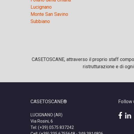
Lucignano
Monte San Savino
Subbiano
CASETOSCANE, attraverso il proprio staff composto
ristrutturazione e di ogn
CASETOSCANE®
Follow 
fac
l
LUCIGNANO (AR)
Via Rosini, 6
Tel: (+39) 0575 837242
Cell: (+39) 335 6755648 - 349 3914806